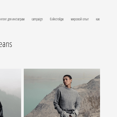
нтент для инстаграм
campaign
бэйкстейдж
мировой опыт
как
Jeans