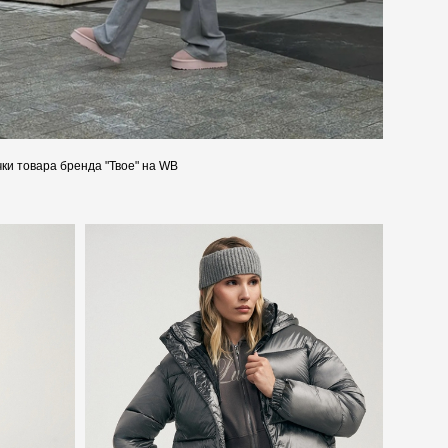
чки товара бренда "Твое" на WB