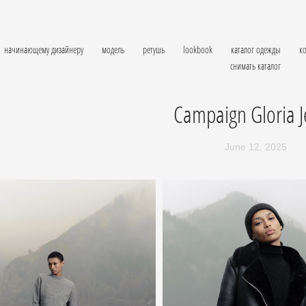
начинающему дизайнеру
модель
ретушь
lookbook
каталог одежды
ко
снимать каталог
Сampaign Gloria 
June 12, 2025