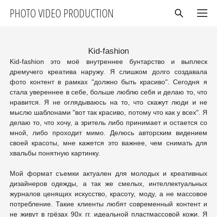
PHOTO VIDEO PRODUCTION
Kid-fashion
Kid-fashion это моё внутреннее бунтарство и выплеск
дремучего креатива наружу. Я слишком долго создавала
фото контент в рамках "должно быть красиво". Сегодня я
стала увереннее в себе, больше люблю себя и делаю то, что
нравится. Я не оглядываюсь на то, что скажут люди и не
мыслю шаблонами "вот так красиво, потому что как у всех". Я
делаю то, что хочу, а зритель либо принимает и остается со
мной, либо проходит мимо. Делюсь авторским видением
своей красоты, мне кажется это важнее, чем снимать для
хвальбы понятную картинку.
Мой формат съемки актуален для молодых и креативных
дизайнеров одежды, а так же смелых, интеллектуальных
журналов ценящих искусство, красоту, моду, а не массовое
потребление. Такие клиенты любят современный контент и
не живут в грёзах 90х гг. идеальной пластмассовой кожи. Я