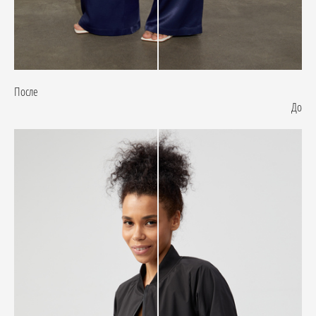
После
До