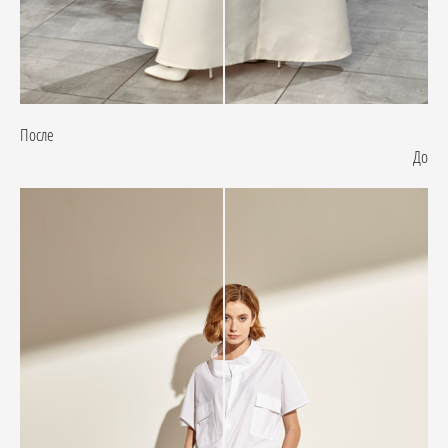
После
До