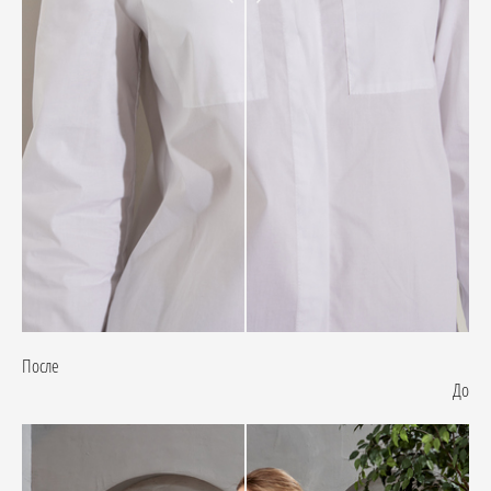
После
До