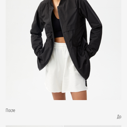
После
До