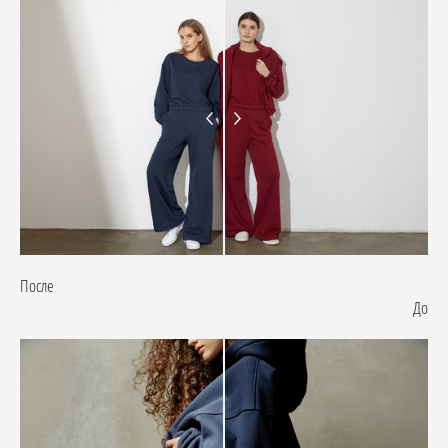
После
До