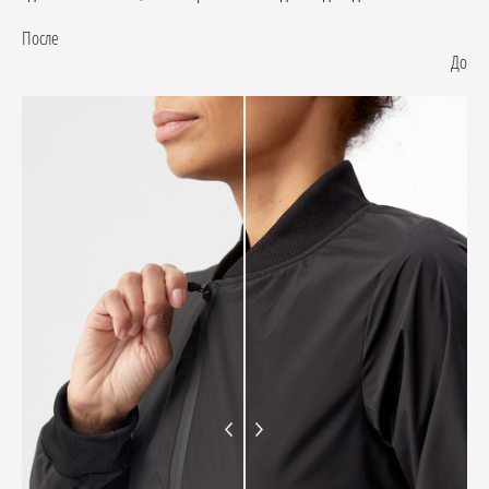
После
До