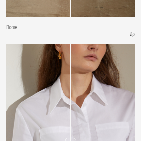
После
До