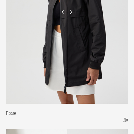
После
До