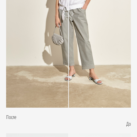
После
До